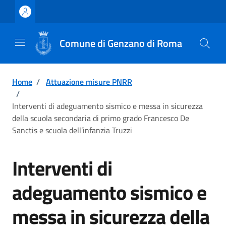
Vai ai contenuti
Vai al footer
Comune di Genzano di Roma
Home
/
Attuazione misure PNRR
/
Interventi di adeguamento sismico e messa in sicurezza
della scuola secondaria di primo grado Francesco De
Sanctis e scuola dell’infanzia Truzzi
Interventi di
adeguamento sismico e
messa in sicurezza della