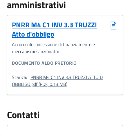
amministrativi
PNRR M4 C1 INV 3.3 TRUZZI
Atto d'obbligo
Accordo di concessione di finanziamento e
meccanismi sanzionatori
CATEGORIA CORRELATA:
DOCUMENTO ALBO PRETORIO
Scarica:
PNRR M4 C1 INV 3.3 TRUZZI ATTO D
: PNRR M4 C1 INV 3.3 TRUZZI At
OBBLIGO.pdf (PDF, 0.13 MB)
Contatti