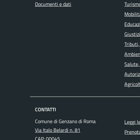
Documenti e dati
Turism
Mobilit
Educaz
Giustiz
Tributi
Ambien
Salute,
Autoriz
Agricol
CONTATTI
Comune di Genzano di Roma
Leggi l
Via Italo Belardi n. 81
Prenot
CAP: 00045