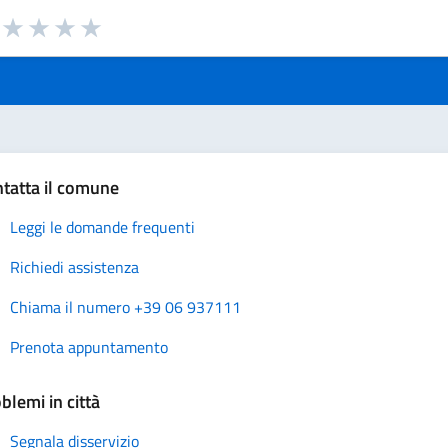
a da 1 a 5 stelle la pagina
uta 1 stelle su 5
Valuta 2 stelle su 5
Valuta 3 stelle su 5
Valuta 4 stelle su 5
Valuta 5 stelle su 5
tatta il comune
Leggi le domande frequenti
Richiedi assistenza
Chiama il numero +39 06 937111
Prenota appuntamento
blemi in città
Segnala disservizio