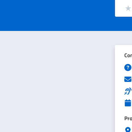
Valut
Val
Con
Pro