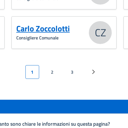
Carlo Zoccolotti
CZ
Consigliere Comunale
Paginazione
1
2
3
Successiva ›
nto sono chiare le informazioni su questa pagina?