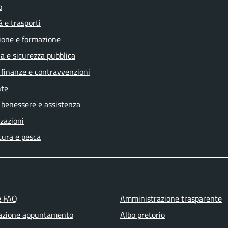
o
à e trasporti
ione e formazione
ia e sicurezza pubblica
, finanze e contravvenzioni
te
 benessere e assistenza
zazioni
tura e pesca
e FAQ
Amministrazione trasparente
azione appuntamento
Albo pretorio