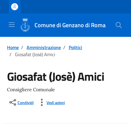
Vai ai contenuti
Vai al footer
Comune di Genzano di Roma
Home
/
Amministrazione
/
Politici
/
Giosafat (Josè) Amici
Giosafat (Josè) Amici
Consigliere Comunale
Condividi
Vedi azioni