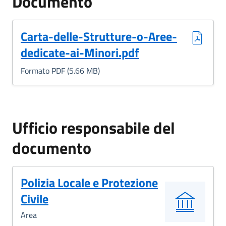
Documento
(Formato PDF, 5.66 MB)
Carta-delle-Strutture-o-Aree-
dedicate-ai-Minori.pdf
Formato PDF (5.66 MB)
Ufficio responsabile del
documento
Polizia Locale e Protezione
Civile
Area