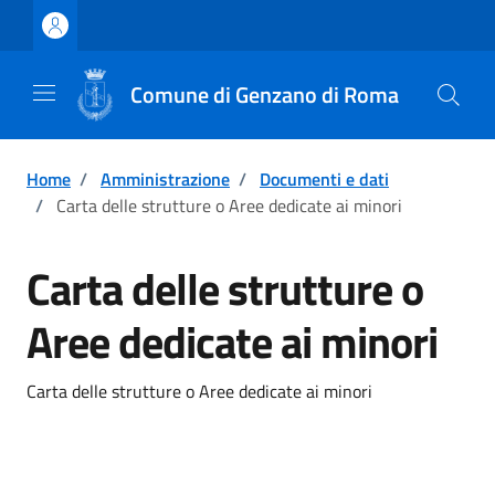
Vai ai contenuti
Vai al footer
Comune di Genzano di Roma
Home
/
Amministrazione
/
Documenti e dati
/
Carta delle strutture o Aree dedicate ai minori
Carta delle strutture o
Aree dedicate ai minori
Carta delle strutture o Aree dedicate ai minori