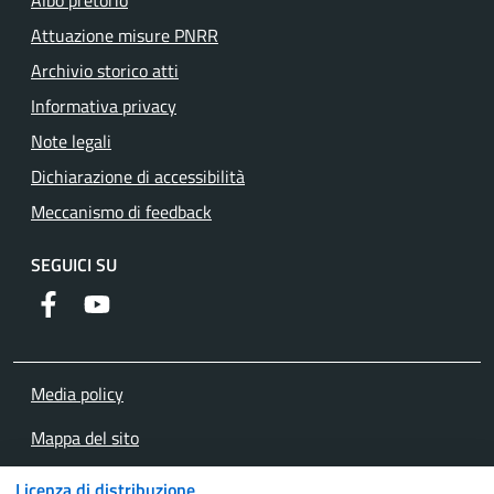
Albo pretorio
Attuazione misure PNRR
Archivio storico atti
Informativa privacy
Note legali
Dichiarazione di accessibilità
Meccanismo di feedback
SEGUICI SU
Facebook
YouTube
Media policy
Mappa del sito
Piano di miglioramento del Sito e dei Servizi
Licenza di distribuzione