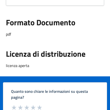
Formato Documento
Formato Documento
pdf
Licenza di distribuzione
licenza aperta
Quanto sono chiare le informazioni su questa
pagina?
Valuta da 1 a 5 stelle la pagina