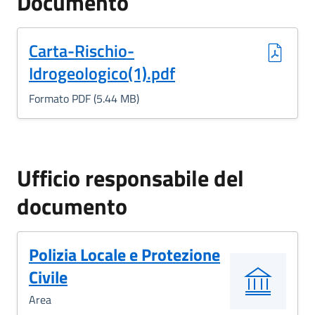
Documento
(Formato PDF, 5.44 MB)
Carta-Rischio-
Idrogeologico(1).pdf
Formato PDF (5.44 MB)
Ufficio responsabile del
documento
Polizia Locale e Protezione
Civile
Area