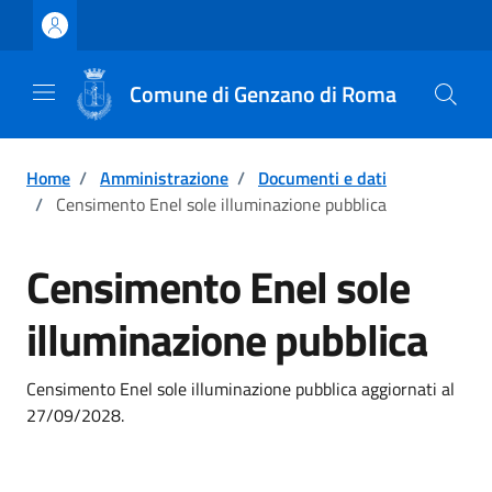
Vai ai contenuti
Vai al footer
Comune di Genzano di Roma
Home
/
Amministrazione
/
Documenti e dati
/
Censimento Enel sole illuminazione pubblica
Censimento Enel sole
illuminazione pubblica
Censimento Enel sole illuminazione pubblica aggiornati al
27/09/2028.