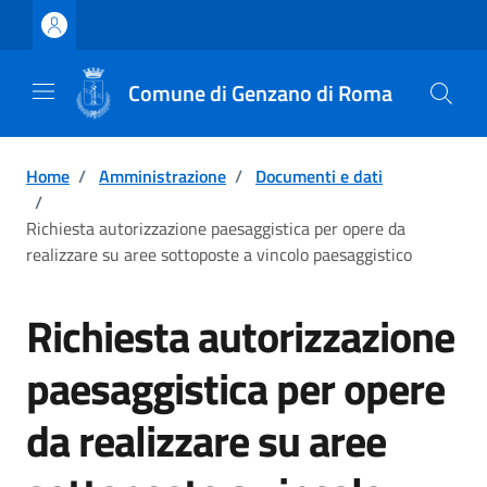
Vai ai contenuti
Vai al footer
Comune di Genzano di Roma
Home
/
Amministrazione
/
Documenti e dati
/
Richiesta autorizzazione paesaggistica per opere da
realizzare su aree sottoposte a vincolo paesaggistico
Richiesta autorizzazione
paesaggistica per opere
da realizzare su aree