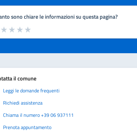
nto sono chiare le informazioni su questa pagina?
a da 1 a 5 stelle la pagina
uta 1 stelle su 5
Valuta 2 stelle su 5
Valuta 3 stelle su 5
Valuta 4 stelle su 5
Valuta 5 stelle su 5
tatta il comune
Leggi le domande frequenti
Richiedi assistenza
Chiama il numero +39 06 937111
Prenota appuntamento