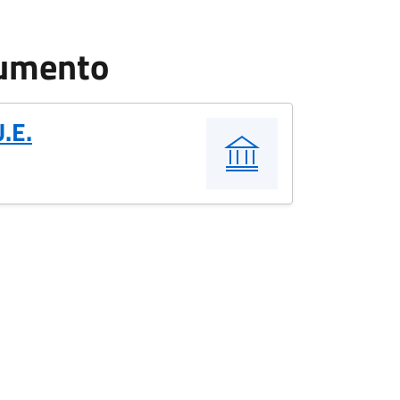
cumento
U.E.