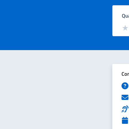
Qua
Valut
Val
Con