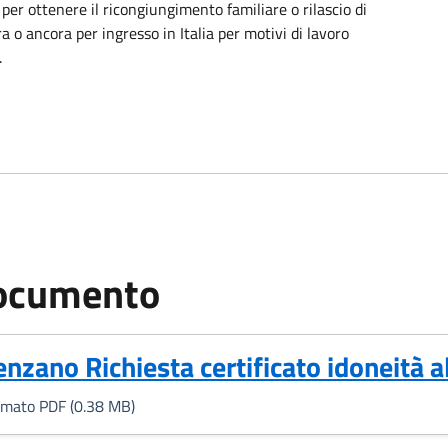
o per ottenere il ricongiungimento familiare o rilascio di
 o ancora per ingresso in Italia per motivi di lavoro
.
ocumento
Formato PDF, 0.38 MB)
enzano Richiesta certificato idoneità a
rmato PDF (0.38 MB)