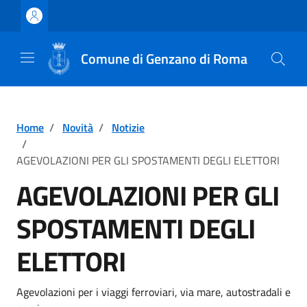
Vai ai contenuti
Vai al footer
Comune di Genzano di Roma
Home
/
Novità
/
Notizie
/
AGEVOLAZIONI PER GLI SPOSTAMENTI DEGLI ELETTORI
AGEVOLAZIONI PER GLI
SPOSTAMENTI DEGLI
ELETTORI
Dettagli della notizia
Agevolazioni per i viaggi ferroviari, via mare, autostradali e