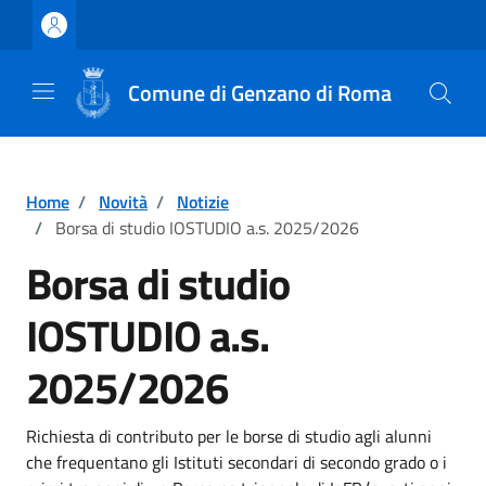
Vai ai contenuti
Vai al footer
Comune di Genzano di Roma
Home
/
Novità
/
Notizie
/
Borsa di studio IOSTUDIO a.s. 2025/2026
Borsa di studio
IOSTUDIO a.s.
2025/2026
Dettagli della notizia
Richiesta di contributo per le borse di studio agli alunni
che frequentano gli Istituti secondari di secondo grado o i