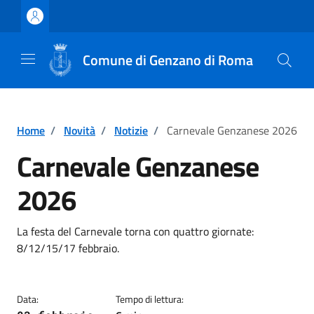
Vai ai contenuti
Vai al footer
Comune di Genzano di Roma
Home
/
Novità
/
Notizie
/
Carnevale Genzanese 2026
Carnevale Genzanese
2026
Dettagli della notizia
La festa del Carnevale torna con quattro giornate:
8/12/15/17 febbraio.
Data:
Tempo di lettura: