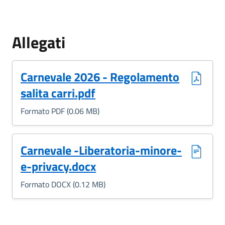
Allegati
(Formato PDF, 0.06 MB)
Carnevale 2026 - Regolamento
salita carri.pdf
Formato PDF (0.06 MB)
(Formato DOCX, 0.12 MB)
Carnevale -Liberatoria-minore-
e-privacy.docx
Formato DOCX (0.12 MB)