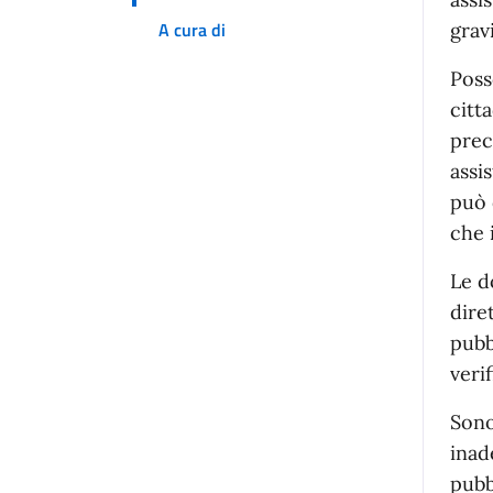
A cura di
grav
Poss
citt
prec
assi
può 
che 
Le d
dire
pubb
veri
Sono
inad
pubb