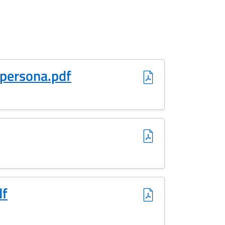
ersona.pdf
df