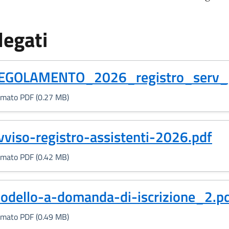
legati
Formato PDF, 0.27 MB)
EGOLAMENTO_2026_registro_serv_p
rmato PDF (0.27 MB)
Formato PDF, 0.42 MB)
vviso-registro-assistenti-2026.pdf
rmato PDF (0.42 MB)
Formato PDF, 0.49 MB)
odello-a-domanda-di-iscrizione_2.p
rmato PDF (0.49 MB)