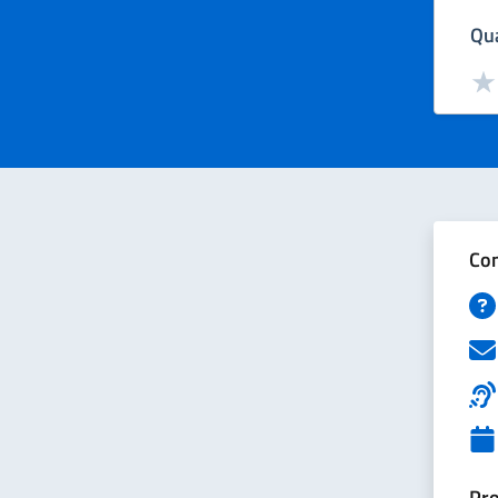
Qua
Valut
Val
Con
Pro