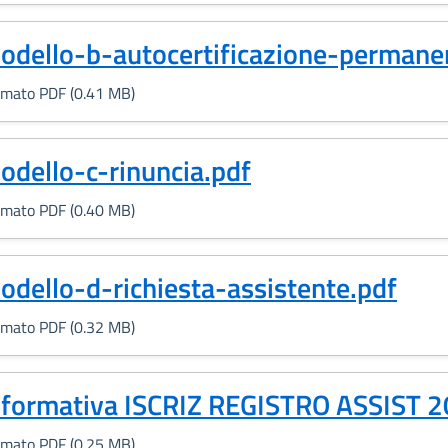
Formato PDF, 0.41 MB)
odello-b-autocertificazione-permanen
rmato PDF (0.41 MB)
Formato PDF, 0.40 MB)
odello-c-rinuncia.pdf
rmato PDF (0.40 MB)
Formato PDF, 0.32 MB)
odello-d-richiesta-assistente.pdf
rmato PDF (0.32 MB)
Formato PDF, 0.25 MB)
nformativa ISCRIZ REGISTRO ASSIST 2
rmato PDF (0.25 MB)