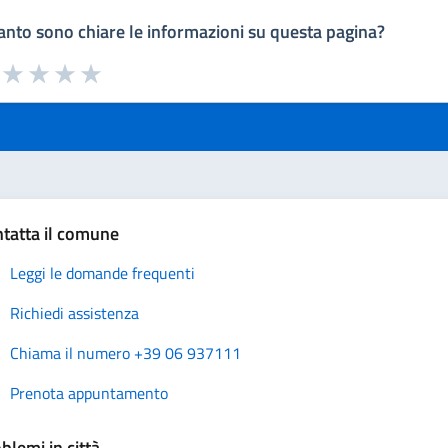
nto sono chiare le informazioni su questa pagina?
a da 1 a 5 stelle la pagina
uta 1 stelle su 5
Valuta 2 stelle su 5
Valuta 3 stelle su 5
Valuta 4 stelle su 5
Valuta 5 stelle su 5
tatta il comune
Leggi le domande frequenti
Richiedi assistenza
Chiama il numero +39 06 937111
Prenota appuntamento
blemi in città