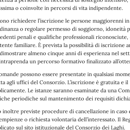
issima o coinvolte in percorsi di vita indipendente.
ono richiedere l’iscrizione le persone maggiorenni in p
adinanza o regolare permesso di soggiorno, idoneità ps
edenti penali e qualifiche professionali riconosciut
stente familiare. È prevista la possibilità di iscrizione
dimostrare almeno cinque anni di esperienza nel sett
intraprenda un percorso formativo finalizzato all’otte
omande possono essere presentate in qualsiasi mome
tta agli uffici del Consorzio. L’iscrizione è gratuita e i
licamente. Le istanze saranno esaminate da una Comm
fiche periodiche sul mantenimento dei requisiti dichia
 inoltre previste procedure di cancellazione in caso di
empienze o richiesta volontaria dell’interessato. Il R
licato sul sito istituzionale del Consorzio dei Laghi.