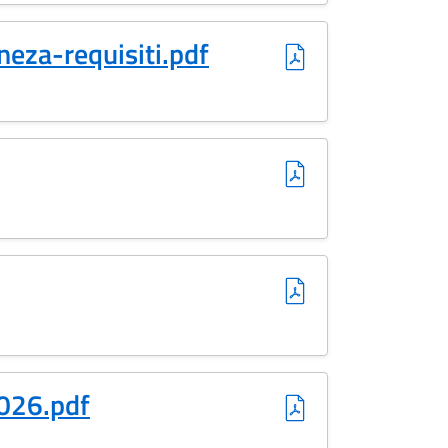
eza-requisiti.pdf
026.pdf