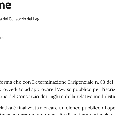
one
ia
na del Consorzio dei Laghi
ra:
nforma che con Determinazione Dirigenziale n. 83 del
 provveduto ad approvare l 'Avviso pubblico per l'iscriz
ona del Consorzio dei Laghi e della relativa modulisti
iziativa è finalizzata a creare un elenco pubblico di ope
stenza a persone con necessità di sostegno intensivo, n