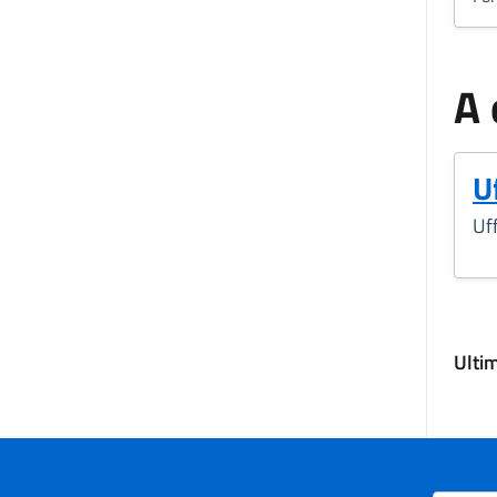
A 
Uf
Uff
Ulti