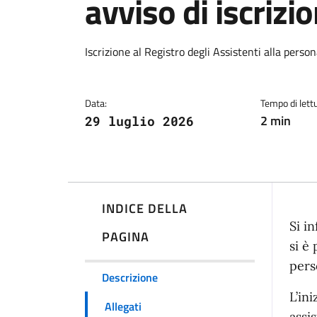
avviso di iscrizi
Dettagli della notiz
Iscrizione al Registro degli Assistenti alla perso
Data:
Tempo di lettu
2 min
29 luglio 2026
INDICE DELLA
Si i
PAGINA
si è
pers
Descrizione
L’in
Allegati
assi