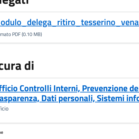
Formato PDF, 0.10 MB)
odulo_delega_ritiro_tesserino_vena
rmato PDF (0.10 MB)
cura di
fficio Controlli Interni, Prevenzione de
rasparenza, Dati personali, Sistemi inf
icio
ne