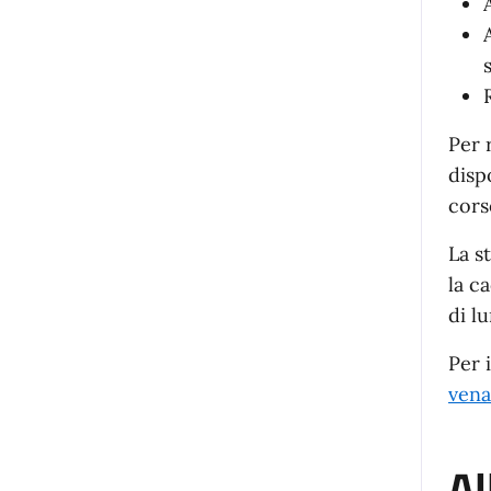
Per 
dispo
cors
La s
la c
di l
Per 
vena
Al