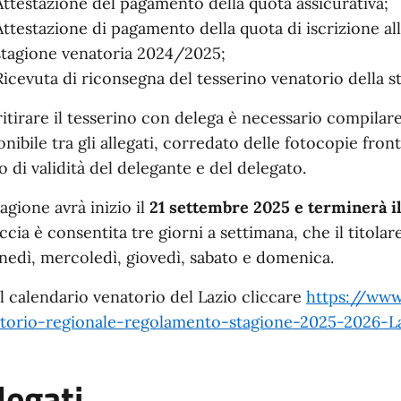
Attestazione del pagamento della quota assicurativa;
Attestazione di pagamento della quota di iscrizione al
stagione venatoria 202
4
/202
5
;
Ricevuta di riconsegna del tesserino venatorio della 
ritirare il tesserino con delega è necessario compilare
nibile tra gli allegati,
corredato delle fotocopie fron
o di validità del delegante e del delegato.
tagione avrà inizio il
21 settembre 2025 e terminerà i
accia è consentita tre giorni a settimana, che il titolar
unedì, mercoledì, giovedì, sabato e domenica.
il calendario venatorio del Lazio cliccare
https://www.
torio-regionale-regolamento-stagione-2025-2026-L
legati