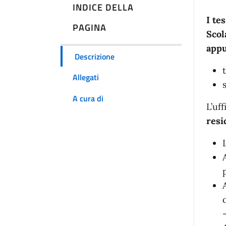
INDICE DELLA
I
tes
PAGINA
Scol
appu
Descrizione
Allegati
A cura di
L’uf
resi