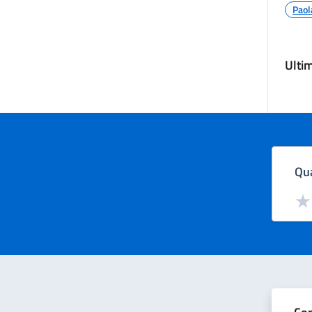
Paol
Ulti
Qua
Valut
Val