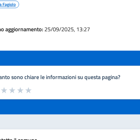
a Fagiolo
mo aggiornamento:
25/09/2025, 13:27
nto sono chiare le informazioni su questa pagina?
a da 1 a 5 stelle la pagina
uta 1 stelle su 5
Valuta 2 stelle su 5
Valuta 3 stelle su 5
Valuta 4 stelle su 5
Valuta 5 stelle su 5