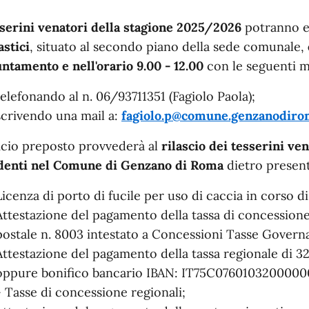
serini venatori della stagione 2025
/2026
potranno es
astici
, situato al secondo
piano
della sede comunale,
ntamento e nell'orario 9.00 - 12.00
con le seguenti m
telefonando al
n. 06/93711351 (Fagiolo Paola);
scrivendo una mail a:
fagiolo.p@comune.genzanodiro
ficio preposto
provvederà al
rilascio dei tesserini ve
denti nel Comune di Genzano di Roma
dietro presen
Licenza di porto di fucile per uso di caccia in corso di 
Attestazione del pagamento della tassa di concessione
postale n. 8003 intestato a Concessioni Tasse Governa
Attestazione del pagamento della tassa regionale di 3
oppure bonifico bancario IBAN: IT75C076010320000006
- Tasse di concessione regionali;