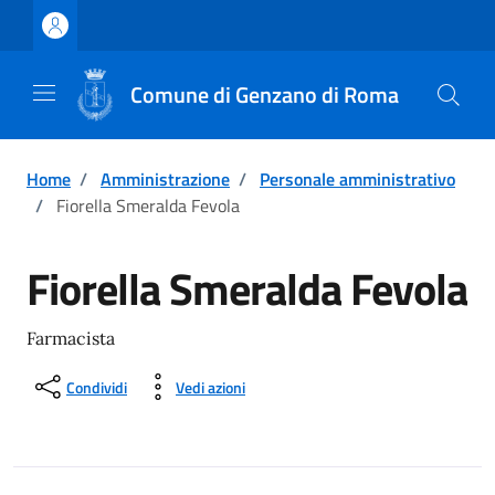
Vai ai contenuti
Vai al footer
Comune di Genzano di Roma
Home
/
Amministrazione
/
Personale amministrativo
/
Fiorella Smeralda Fevola
Fiorella Smeralda Fevola
Farmacista
Condividi
Vedi azioni