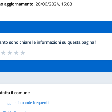
mo aggiornamento:
20/06/2024, 15:08
nto sono chiare le informazioni su questa pagina?
a da 1 a 5 stelle la pagina
uta 1 stelle su 5
Valuta 2 stelle su 5
Valuta 3 stelle su 5
Valuta 4 stelle su 5
Valuta 5 stelle su 5
tatta il comune
Leggi le domande frequenti