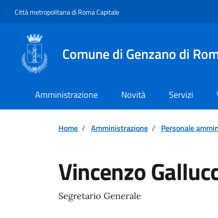
Vai ai contenuti
Vai al footer
Città metropolitana di Roma Capitale
Comune di Genzano di Ro
Amministrazione
Novità
Servizi
Home
/
Amministrazione
/
Personale ammin
Vincenzo Gallucc
Segretario Generale