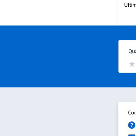
Ulti
Qua
Valut
Val
Con