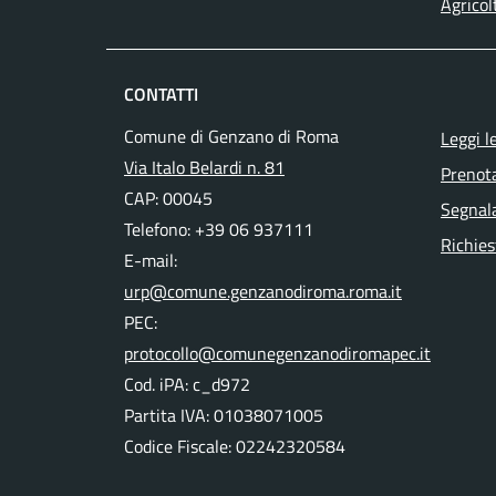
Agricol
CONTATTI
Comune di Genzano di Roma
Leggi l
Via Italo Belardi n. 81
Prenot
CAP: 00045
Segnala
Telefono: +39 06 937111
Richies
E-mail:
urp@comune.genzanodiroma.roma.it
PEC:
protocollo@comunegenzanodiromapec.it
Cod. iPA: c_d972
Partita IVA: 01038071005
Codice Fiscale: 02242320584