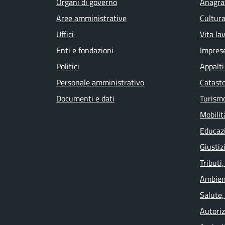
Organi di governo
Anagraf
Aree amministrative
Cultura
Uffici
Vita la
Enti e fondazioni
Impres
Politici
Appalti
Personale amministrativo
Catasto
Documenti e dati
Turism
Mobilit
Educaz
Giustiz
Tributi
Ambien
Salute,
Autoriz