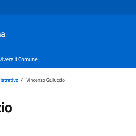
ma
Vivere il Comune
istrativo
/
Vincenzo Galluccio
io