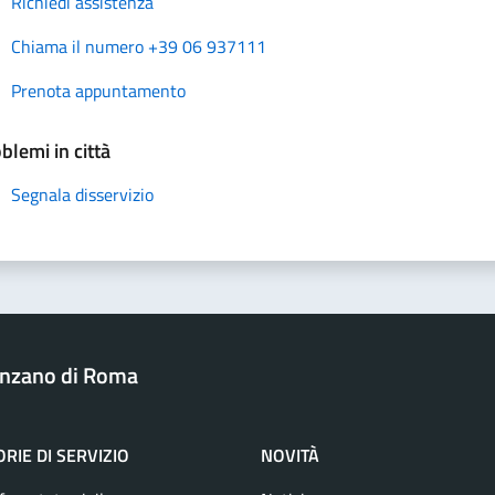
Richiedi assistenza
Chiama il numero +39 06 937111
Prenota appuntamento
blemi in città
Segnala disservizio
nzano di Roma
RIE DI SERVIZIO
NOVITÀ