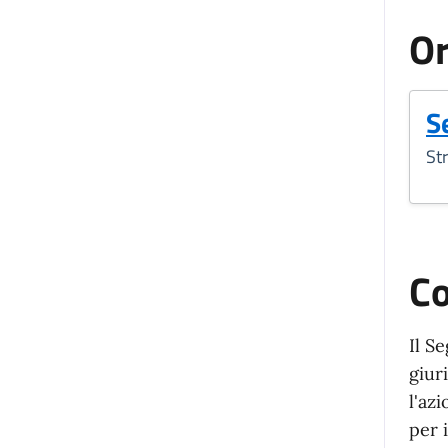
Or
S
St
C
Il S
giur
l'az
per 