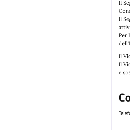
Il S
Cons
Il S
atti
Per 
dell'
Il V
Il V
e so
Co
Telef