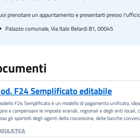
oi prenotare un appuntamento e presentarti presso l'ufficio
Palazzo comunale, Via Italo Belardi 81, 00045
ocumenti
od. F24 Semplificato editabile
modello F24 Semplificato è un modello di pagamento unificato, ide
are e compensare le imposte erariali, regionali e degli enti locali,
sso gli sportelli degli agenti della riscossione, delle banche convenz
TEGORIA CORRELATA:
DULISTICA