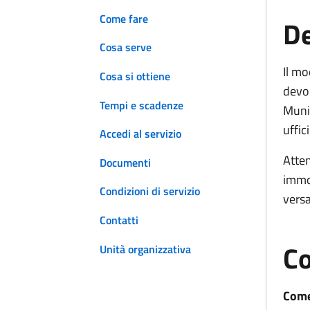
Come fare
De
Cosa serve
Il mo
Cosa si ottiene
devon
Tempi e scadenze
Munic
uffici
Accedi al servizio
Atten
Documenti
immob
Condizioni di servizio
vers
Contatti
Co
Unità organizzativa
Come