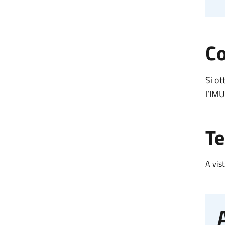
Co
Si ot
l’IMU
Te
A vist