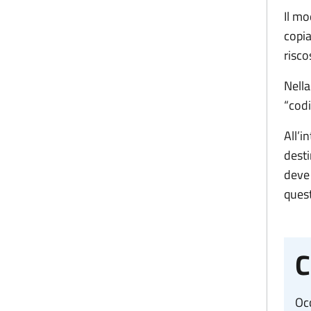
Il mo
copia
risco
Nella
“codi
All’i
desti
deve 
quest
C
Occ