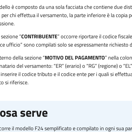
dello è composto da una sola facciata che contiene due disti
 per chi effettua il versamento, la parte inferiore è la copia pe
ssione.
 sezione “
CONTRIBUENTE
” occorre riportare il codice fiscal
ce ufficio” sono compilati solo se espressamente richiesto d
nterno della sezione “
MOTIVO DEL PAGAMENTO
” nella colo
natario del versamento: “ER” (erario) o “RG” (regione) o “EL”
inserire il codice tributo e il codice ente per i quali si effet
o si riferisce.
osa serve
orre il modello F24 semplificato e compilato in ogni sua pa