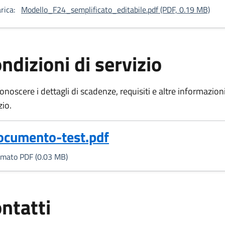
: Mo
rica:
Modello_F24_semplificato_editabile.pdf (PDF, 0.19 MB)
ndizioni di servizio
onoscere i dettagli di scadenze, requisiti e altre informazioni 
zio.
Formato PDF, 0.03 MB)
ocumento-test.pdf
rmato PDF (0.03 MB)
ntatti