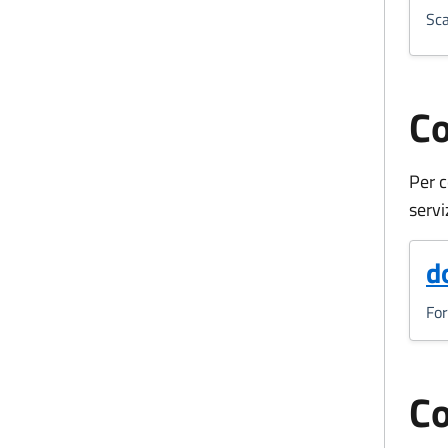
Sca
Co
Per c
servi
(
d
Fo
Co