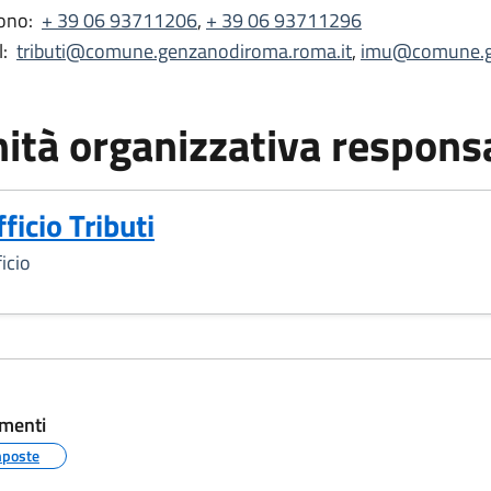
ono:
+ 39 06 93711206
,
+ 39 06 93711296
:
tributi@comune.genzanodiroma.roma.it
,
imu@comune.ge
ità organizzativa respons
ficio Tributi
icio
menti
mposte