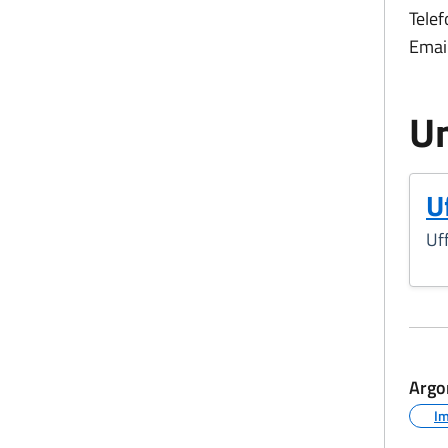
Telef
Email
Un
Uf
Uff
Argo
I