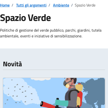
Home
/
Tutti gli argomenti
/
Ambiente
/
Spazio Verde
Spazio Verde
Dettagli della notizia
Politiche di gestione del verde pubblico, parchi, giardini, tutela
ambientale, eventi e iniziative di sensibilizzazione.
Novità