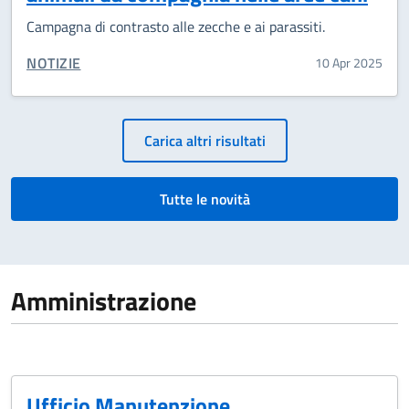
Campagna di contrasto alle zecche e ai parassiti.
CATEGORIA CORRELATA:
NOTIZIE
10 Apr 2025
Paginazione
Carica altri risultati
Tutte le novità
Amministrazione
Ufficio Manutenzione