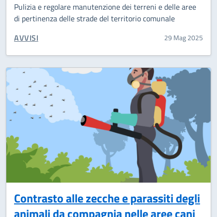
Pulizia e regolare manutenzione dei terreni e delle aree
di pertinenza delle strade del territorio comunale
CATEGORIA CORRELATA:
AVVISI
29 Mag 2025
Contrasto alle zecche e parassiti degli
animali da compagnia nelle aree cani