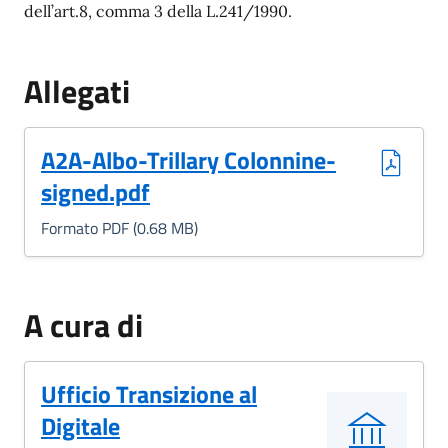
dell’art.8, comma 3 della
L.241/1990.
Allegati
(Formato PDF, 0.68 MB)
A2A-Albo-Trillary Colonnine-
signed.pdf
Formato PDF (0.68 MB)
A cura di
Ufficio Transizione al
Digitale