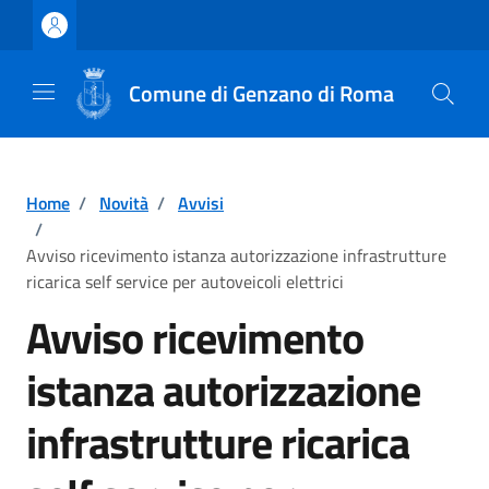
Vai ai contenuti
Vai al footer
Comune di Genzano di Roma
Home
/
Novità
/
Avvisi
/
Avviso ricevimento istanza autorizzazione infrastrutture
ricarica self service per autoveicoli elettrici
Avviso ricevimento
istanza autorizzazione
infrastrutture ricarica