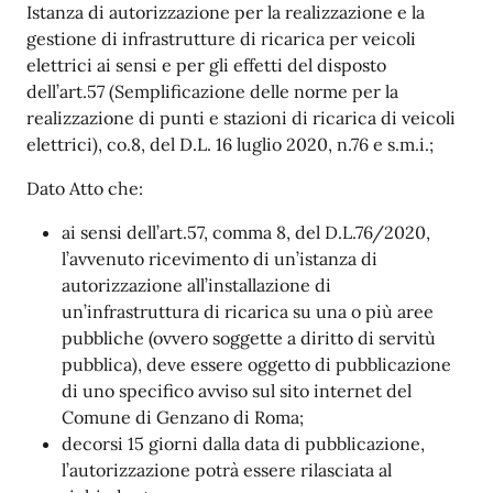
Descrizione
Istanza
di
autorizzazione
per
la
realizzazione
e
la
gestione
di
infrastrutture
di
ricarica
per
veicoli
elettrici
ai
sensi
e
per gli effetti del disposto
dell’art.57 (Semplificazione delle norme per la
realizzazione di punti e stazioni di
ricarica
di
veicoli
elettrici),
co.8,
del
D.L.
16
luglio
2020,
n.76
e
s.m.i.;
Dato Atto
che:
ai sensi dell’art.57, comma 8, del D.L.76/2020,
l’avvenuto ricevimento di un’istanza di
autorizzazione
all’installazione
di
un’infrastruttura
di
ricarica
su
una
o
più
aree
pubbliche
(ovvero
soggette
a
diritto
di
servitù
pubblica), deve essere oggetto di pubblicazione
di uno specifico avviso sul sito internet del
Comune di Genzano di Roma;
decorsi
15
giorni
dalla
data
di
pubblicazione,
l’autorizzazione
potrà
essere
rilasciata
al